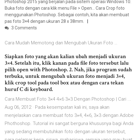
Photoshop 2015 yang berjalan pada sistem operasi Windows 10.
Buka foto dengan cara klik menu File > Open… Cara Crop foto
menggunakan Photoshop. Sebagai contoh, kita akan membuat
pas foto 3×4 dengan ukuran 28 x 38mm.
3 Comments
Cara Mudah Memotong dan Mengubah Ukuran Foto …
Siapkan foto yang akan kalian ubah menjadi ukuran
3×4. Setelah itu, klik kanan pada file foto tersebut lalu
pilih open with Photoshop. 2. Nah, jika program sudah
terbuka, untuk mengubah ukuran foto menjadi 3×4,
klik crop tool pada tool box atau dengan cara tekan
huruf C di keyboard.
Cara Membuat Foto 3×4 4×6 3×3 Dengan Photoshop | Cari ...
Aug 06, 2012 · Pada kesempatan kali ini, saya akan
menjelaskan cara membuat foto 3×4, 4×6, 3×3 dengan Adobe
Phothoshop. Tutorial ini sangat berguna khususnya bagi Anda
yang sedang membutuhkan foto dengan ukuran tersebut,
para pelamar kerja, siswa, mahasiswa, remaja yang mau buat