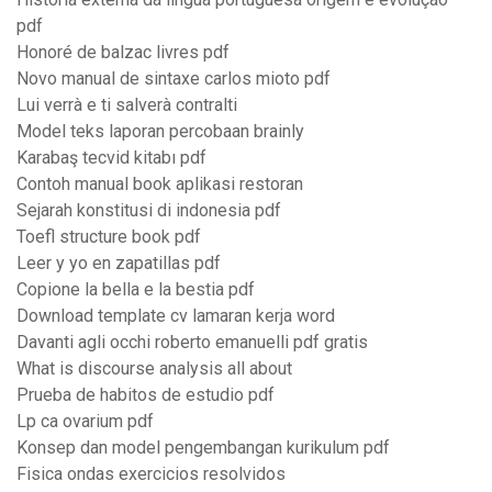
pdf
Honoré de balzac livres pdf
Novo manual de sintaxe carlos mioto pdf
Lui verrà e ti salverà contralti
Model teks laporan percobaan brainly
Karabaş tecvid kitabı pdf
Contoh manual book aplikasi restoran
Sejarah konstitusi di indonesia pdf
Toefl structure book pdf
Leer y yo en zapatillas pdf
Copione la bella e la bestia pdf
Download template cv lamaran kerja word
Davanti agli occhi roberto emanuelli pdf gratis
What is discourse analysis all about
Prueba de habitos de estudio pdf
Lp ca ovarium pdf
Konsep dan model pengembangan kurikulum pdf
Fisica ondas exercicios resolvidos