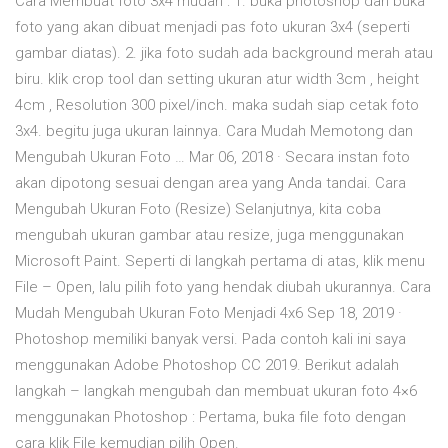
Cara Membuat foto 3x4 mudah : 1. buka photoshop dan buka
foto yang akan dibuat menjadi pas foto ukuran 3x4 (seperti
gambar diatas). 2. jika foto sudah ada background merah atau
biru. klik crop tool dan setting ukuran atur width 3cm , height
4cm , Resolution 300 pixel/inch. maka sudah siap cetak foto
3x4. begitu juga ukuran lainnya. Cara Mudah Memotong dan
Mengubah Ukuran Foto … Mar 06, 2018 · Secara instan foto
akan dipotong sesuai dengan area yang Anda tandai. Cara
Mengubah Ukuran Foto (Resize) Selanjutnya, kita coba
mengubah ukuran gambar atau resize, juga menggunakan
Microsoft Paint. Seperti di langkah pertama di atas, klik menu
File – Open, lalu pilih foto yang hendak diubah ukurannya. Cara
Mudah Mengubah Ukuran Foto Menjadi 4x6 Sep 18, 2019 ·
Photoshop memiliki banyak versi. Pada contoh kali ini saya
menggunakan Adobe Photoshop CC 2019. Berikut adalah
langkah – langkah mengubah dan membuat ukuran foto 4×6
menggunakan Photoshop : Pertama, buka file foto dengan
cara klik File kemudian pilih Open.