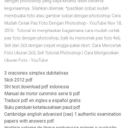
dengan photoshop yang saya ketahui disini beserta
kegunaannya. Silahkan disimak. *pastikan sobat sudah
membuaka foto atau gambar sobat dengan photoshop Cara
Mudah Cetak Pas Foto Dengan Photoshop - YouTube Nov 18,
2016 · Tutorial ini menjelaskan bagaimana cara mudah cetak
pas foto dengan photoshop, baik itu mencetak pas foto 4x6,
3x4 dan 2x3 dengan cepat engga pakai ribet. Cara Mencetak
Foto Ukuran 2x3, 3x4 Tutorial Photoshop | Cara Mengecilkan
Ukuran Foto - YouTube
3 oraciones simples dubitativas
Skdi 2012 pdf
Shl test download pdf indonesia
Manual de motor cummins serie b pdf
Traducir pdf en ingles a español gratis
Buku panduan ketatausahaan paud pdf
Cambridge english advanced (cae) 1 authentic examination
papers with answers pdf
História externa da língua portuguesa origem e evolução