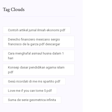
Tag Clouds
Contoh artikel jurnal ilmiah ekonomi pdf
Derecho financiero mexicano sergio
francisco de la garza pdf descargar
Cara menghafal asmaul husna dalam 1
hari
Konsep dasar pendidikan agama islam
pdf
Gesù ricordati di me rns spartito pdf
Love me if you can tome 5 pdf
Suma de serie geometrica infinita