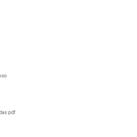
 eso
das pdf