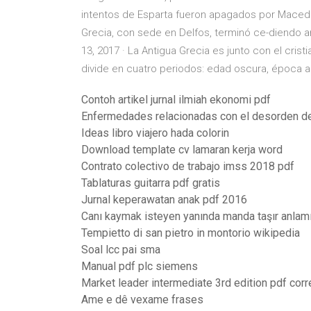
intentos de Esparta fueron apagados por Macedon
Grecia, con sede en Delfos, terminó ce-diendo 
13, 2017 · La Antigua Grecia es junto con el crist
divide en cuatro periodos: edad oscura, época ar
Contoh artikel jurnal ilmiah ekonomi pdf
Enfermedades relacionadas con el desorden del
Ideas libro viajero hada colorin
Download template cv lamaran kerja word
Contrato colectivo de trabajo imss 2018 pdf
Tablaturas guitarra pdf gratis
Jurnal keperawatan anak pdf 2016
Canı kaymak isteyen yanında manda taşır anlam
Tempietto di san pietro in montorio wikipedia
Soal lcc pai sma
Manual pdf plc siemens
Market leader intermediate 3rd edition pdf corr
Ame e dê vexame frases