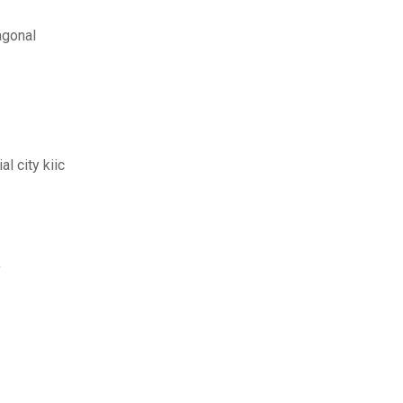
agonal
l city kiic
f