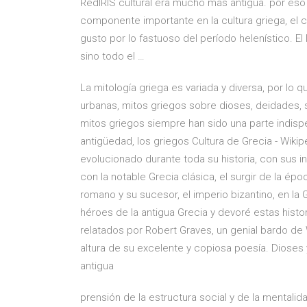
RedIRIS cultural era mucho más antigua. por eso l
componente importante en la cultura griega, el c
gusto por lo fastuoso del período helenístico. El
sino todo el …
La mitología griega es variada y diversa, por lo
urbanas, mitos griegos sobre dioses, deidades,
mitos griegos siempre han sido una parte indispe
antigüedad, los griegos Cultura de Grecia - Wikipe
evolucionado durante toda su historia, con sus i
con la notable Grecia clásica, el surgir de la épo
romano y su sucesor, el imperio bizantino, en l
héroes de la antigua Grecia y devoré estas hist
relatados por Robert Graves, un genial bardo de
altura de su excelente y copiosa poesía. Dioses 
antigua
prensión de la estructura social y de la mentalid