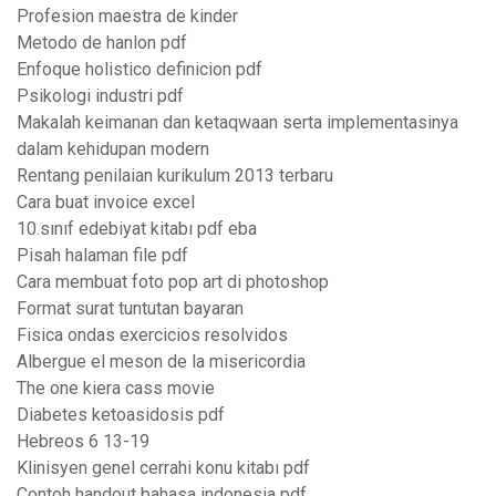
Profesion maestra de kinder
Metodo de hanlon pdf
Enfoque holistico definicion pdf
Psikologi industri pdf
Makalah keimanan dan ketaqwaan serta implementasinya
dalam kehidupan modern
Rentang penilaian kurikulum 2013 terbaru
Cara buat invoice excel
10.sınıf edebiyat kitabı pdf eba
Pisah halaman file pdf
Cara membuat foto pop art di photoshop
Format surat tuntutan bayaran
Fisica ondas exercicios resolvidos
Albergue el meson de la misericordia
The one kiera cass movie
Diabetes ketoasidosis pdf
Hebreos 6 13-19
Klinisyen genel cerrahi konu kitabı pdf
Contoh handout bahasa indonesia pdf