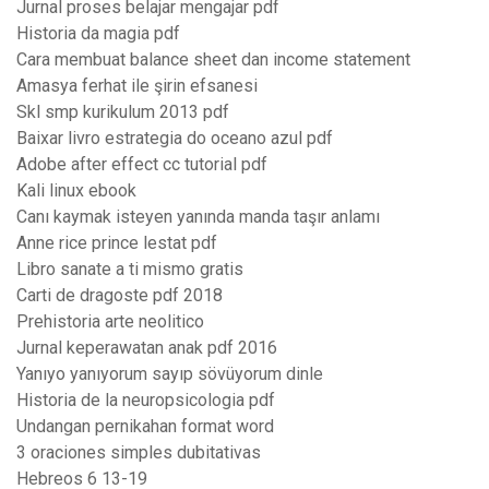
Jurnal proses belajar mengajar pdf
Historia da magia pdf
Cara membuat balance sheet dan income statement
Amasya ferhat ile şirin efsanesi
Skl smp kurikulum 2013 pdf
Baixar livro estrategia do oceano azul pdf
Adobe after effect cc tutorial pdf
Kali linux ebook
Canı kaymak isteyen yanında manda taşır anlamı
Anne rice prince lestat pdf
Libro sanate a ti mismo gratis
Carti de dragoste pdf 2018
Prehistoria arte neolitico
Jurnal keperawatan anak pdf 2016
Yanıyo yanıyorum sayıp sövüyorum dinle
Historia de la neuropsicologia pdf
Undangan pernikahan format word
3 oraciones simples dubitativas
Hebreos 6 13-19