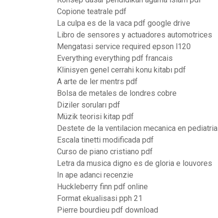
Copione teatrale pdf
La culpa es de la vaca pdf google drive
Libro de sensores y actuadores automotrices
Mengatasi service required epson l120
Everything everything pdf francais
Klinisyen genel cerrahi konu kitabı pdf
A arte de ler mentrs pdf
Bolsa de metales de londres cobre
Diziler soruları pdf
Müzik teorisi kitap pdf
Destete de la ventilacion mecanica en pediatria
Escala tinetti modificada pdf
Curso de piano cristiano pdf
Letra da musica digno es de gloria e louvores
In ape adanci recenzie
Huckleberry finn pdf online
Format ekualisasi pph 21
Pierre bourdieu pdf download