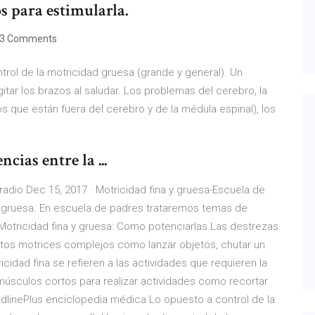
s para estimularla.
3 Comments
ntrol de la motricidad gruesa (grande y general). Un
itar los brazos al saludar. Los problemas del cerebro, la
ios que están fuera del cerebro y de la médula espinal), los
cias entre la ...
adio Dec 15, 2017 · Motricidad fina y gruesa-Escuela de
 y gruesa. En escuela de padres trataremos temas de
 Motricidad fina y gruesa: Como potenciarlas Las destrezas
os motrices complejos como lanzar objetos, chutar un
cidad fina se refieren a las actividades que requieren la
músculos cortos para realizar actividades como recortar
MedlinePlus enciclopedia médica Lo opuesto a control de la