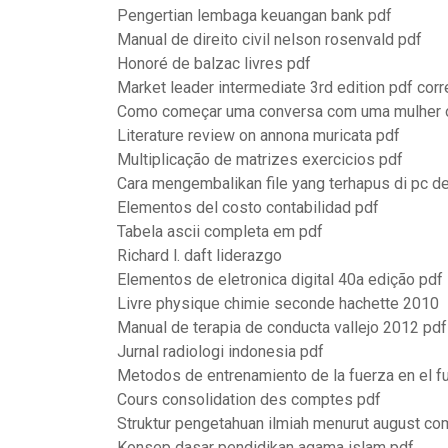
Pengertian lembaga keuangan bank pdf
Manual de direito civil nelson rosenvald pdf
Honoré de balzac livres pdf
Market leader intermediate 3rd edition pdf corr
Como começar uma conversa com uma mulher o
Literature review on annona muricata pdf
Multiplicação de matrizes exercicios pdf
Cara mengembalikan file yang terhapus di pc 
Elementos del costo contabilidad pdf
Tabela ascii completa em pdf
Richard l. daft liderazgo
Elementos de eletronica digital 40a edição pdf
Livre physique chimie seconde hachette 2010
Manual de terapia de conducta vallejo 2012 pdf
Jurnal radiologi indonesia pdf
Metodos de entrenamiento de la fuerza en el f
Cours consolidation des comptes pdf
Struktur pengetahuan ilmiah menurut august co
Konsep dasar pendidikan agama islam pdf