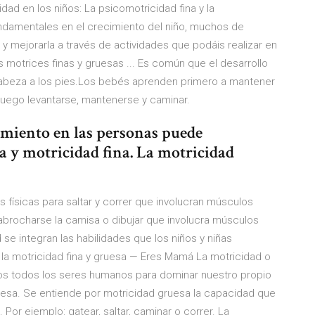
idad en los niños: La psicomotricidad fina y la
ndamentales en el crecimiento del niño, muchos de
y mejorarla a través de actividades que podáis realizar en
es motrices finas y gruesas ... Es común que el desarrollo
 cabeza a los pies.Los bebés aprenden primero a mantener
y luego levantarse, mantenerse y caminar.
imiento en las personas puede
a y motricidad fina. La motricidad
físicas para saltar y correr que involucran músculos
e abrocharse la camisa o dibujar que involucra músculos
e integran las habilidades que los niños y niñas
 la motricidad fina y gruesa — Eres Mamá La motricidad o
os todos los seres humanos para dominar nuestro propio
ruesa. Se entiende por motricidad gruesa la capacidad que
Por ejemplo: gatear, saltar, caminar o correr. La