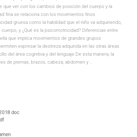
ne que ver con los cambios de posición del cuerpo y la
ad fina se relaciona con los movimientos finos
cidad gruesa como la habilidad que el niño va adquiriendo,
uerpo, y ¿Qué es la psicomotricidad? Diferencias entre
aquella que implica movimientos de grandes grupos
rmiten expresar la destreza adquirida en las otras áreas
llo del área cognitiva y del lenguaje.De esta manera, la
res de piernas, brazos, cabeza, abdomen y …
 2018 doc
df
xamen