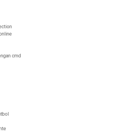
ection
nline
dengan cmd
utbol
mte