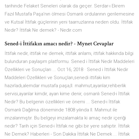
tarihinde Felaket Seneleri olarak da geçer. Serdar-ı Ekrem
Fazıl Mustafa Paşa'nın ölmesi Osmanlı ordularının gerilemesine
ve Kutsal İttifak güçlerinin yeni taarruzlarına neden oldu. İttifak
Nedir? İttifak Ne demek? - Nedir.com
Sened-i İttifakın amacı nedir? - Mynet Cevaplar
İttifak nedir, ittifak ne demek, ittifak anlamı, ittifak hakkında bilgi
bulunduran paylaşım platformu. Sened i İttifak Nedir Maddeleri
Özellikleri ve Sonuçları ... Oct 16, 2018 · Sened i İttifak Nedir
Maddeleri Özellikleri ve Sonuçları,senedi ittifakı kim
hazırladı,alemdar mustafa paşa,II. mahmut,ayanlar,rehberlik
servisi,ayanlar kimdir, ayan kime denir, osmanlı Sened-i İttifak
Nedir? Bu belgenin özellikleri ve önemi ... Sened-i İttifak
Osmanlı Dağılma döneminde 1808 yılında II. Mahmut ile
imzalanmıştır. Bu belgeyi imzalamakta ki amaç nedir içeriği
nedir? Tarih için Sened-i İttifak ne gibi bir yere sahiptir. İttifak
Ne Demek? Haberleri - Son Dakika İttifak Ne Demek ... İttifak