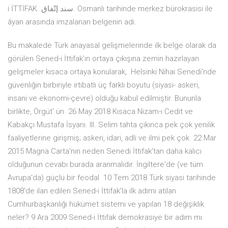
i İTTİFAK. سند إتّفاق. Osmanlı tarihinde merkez bürokrasisi ile
âyan arasında imzalanan belgenin adı.
Bu makalede Türk anayasal gelişmelerinde ilk belge olarak da
görülen Sened-i İttifak'ın ortaya çıkışına zemin hazırlayan
gelişmeler kısaca ortaya konularak, Helsinki Nihai Senedi'nde
güvenliğin birbiriyle irtibatlı üç farklı boyutu (siyasi- askeri,
insani ve ekonomi-çevre) olduğu kabul edilmiştir. Bununla
birlikte, Örgüt' ün 26 May 2018 Kısaca Nizam-ı Cedit ve
Kabakçı Mustafa İsyanı. III. Selim tahta çıkınca pek çok yenilik
faaliyetlerine girişmiş; askeri, idari, adli ve ilmi pek çok 22 Mar
2015 Magna Carta'nın neden Senedi İttifak'tan daha kalıcı
olduğunun cevabı burada aranmalıdır. İngiltere'de (ve tüm
Avrupa'da) güçlü bir feodal 10 Tem 2018 Türk siyasi tarihinde
1808'de ilan edilen Sened-i İttifak'la ilk adımı atılan
Cumhurbaşkanlığı hükümet sistemi ve yapılan 18 değişiklik
neler? 9 Ara 2009 Sened-i İttifak demokrasiye bir adım mı