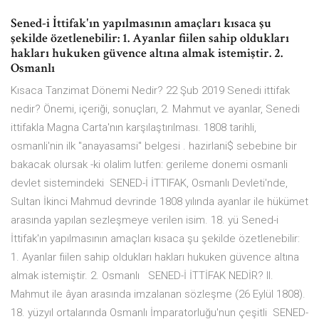
Sened-i İttifak'ın yapılmasının amaçları kısaca şu
şekilde özetlenebilir: 1. Ayanlar fiilen sahip oldukları
hakları hukuken güvence altına almak istemiştir. 2.
Osmanlı
Kısaca Tanzimat Dönemi Nedir? 22 Şub 2019 Senedi ittifak
nedir? Önemi, içeriği, sonuçları, 2. Mahmut ve ayanlar, Senedi
ittifakla Magna Carta'nın karşılaştırılması. 1808 tarihli,
osmanli'nin ilk "anayasamsi" belgesi . hazirlani$ sebebine bir
bakacak olursak -ki olalim lutfen: gerileme donemi osmanli
devlet sistemindeki SENED-İ İTTIFAK, Osmanlı Devleti'nde,
Sultan İkinci Mahmud devrinde 1808 yılında ayanlar ile hükümet
arasında yapılan sezleşmeye verilen isim. 18. yü Sened-i
İttifak'ın yapılmasının amaçları kısaca şu şekilde özetlenebilir:
1. Ayanlar fiilen sahip oldukları hakları hukuken güvence altına
almak istemiştir. 2. Osmanlı SENED-İ İTTİFAK NEDİR? II.
Mahmut ile âyan arasında imzalanan sözleşme (26 Eylül 1808).
18. yüzyıl ortalarında Osmanlı İmparatorluğu'nun çeşitli SENED-