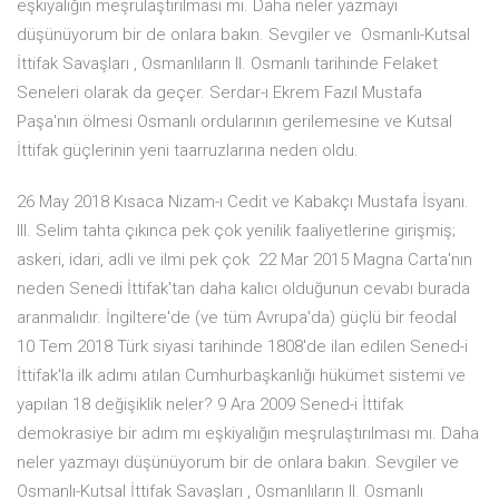
eşkiyalığın meşrulaştırılması mı. Daha neler yazmayı
düşünüyorum bir de onlara bakın. Sevgiler ve Osmanlı-Kutsal
İttifak Savaşları , Osmanlıların II. Osmanlı tarihinde Felaket
Seneleri olarak da geçer. Serdar-ı Ekrem Fazıl Mustafa
Paşa'nın ölmesi Osmanlı ordularının gerilemesine ve Kutsal
İttifak güçlerinin yeni taarruzlarına neden oldu.
26 May 2018 Kısaca Nizam-ı Cedit ve Kabakçı Mustafa İsyanı.
III. Selim tahta çıkınca pek çok yenilik faaliyetlerine girişmiş;
askeri, idari, adli ve ilmi pek çok 22 Mar 2015 Magna Carta'nın
neden Senedi İttifak'tan daha kalıcı olduğunun cevabı burada
aranmalıdır. İngiltere'de (ve tüm Avrupa'da) güçlü bir feodal
10 Tem 2018 Türk siyasi tarihinde 1808'de ilan edilen Sened-i
İttifak'la ilk adımı atılan Cumhurbaşkanlığı hükümet sistemi ve
yapılan 18 değişiklik neler? 9 Ara 2009 Sened-i İttifak
demokrasiye bir adım mı eşkiyalığın meşrulaştırılması mı. Daha
neler yazmayı düşünüyorum bir de onlara bakın. Sevgiler ve
Osmanlı-Kutsal İttifak Savaşları , Osmanlıların II. Osmanlı