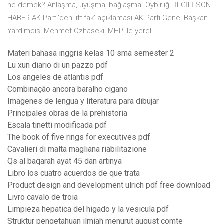
ne demek? Anlaşma, uyuşma, bağlaşma. Oybirliği. İLGİLİ SON
HABER AK Parti'den 'ittifak' açıklaması AK Parti Genel Başkan
Yardımcısı Mehmet Özhaseki, MHP ile yerel
Materi bahasa inggris kelas 10 sma semester 2
Lu xun diario di un pazzo pdf
Los angeles de atlantis pdf
Combinação ancora baralho cigano
Imagenes de lengua y literatura para dibujar
Principales obras de la prehistoria
Escala tinetti modificada pdf
The book of five rings for executives pdf
Cavalieri di malta magliana riabilitazione
Qs al baqarah ayat 45 dan artinya
Libro los cuatro acuerdos de que trata
Product design and development ulrich pdf free download
Livro cavalo de troia
Limpieza hepatica del higado y la vesicula pdf
Struktur pengetahuan ilmiah menurut august comte