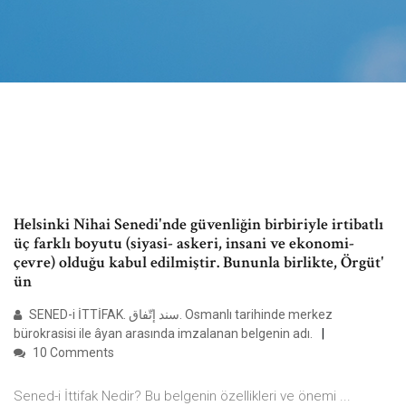
Helsinki Nihai Senedi'nde güvenliğin birbiriyle irtibatlı
üç farklı boyutu (siyasi- askeri, insani ve ekonomi-
çevre) olduğu kabul edilmiştir. Bununla birlikte, Örgüt'
ün
SENED-i İTTİFAK. سند إتّفاق. Osmanlı tarihinde merkez
bürokrasisi ile âyan arasında imzalanan belgenin adı.
10 Comments
Sened-i İttifak Nedir? Bu belgenin özellikleri ve önemi ...